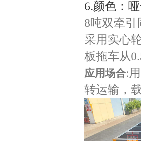
6.颜色：
8吨双牵
采用实心
板拖车从0
:
应用场合
转运输，