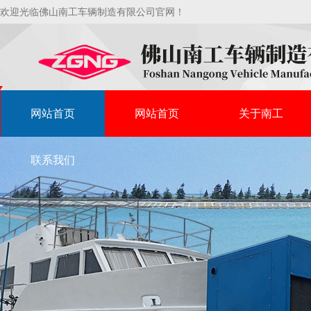
欢迎光临佛山南工车辆制造有限公司官网！
网站首页
网站首页
关于南工
联系我们