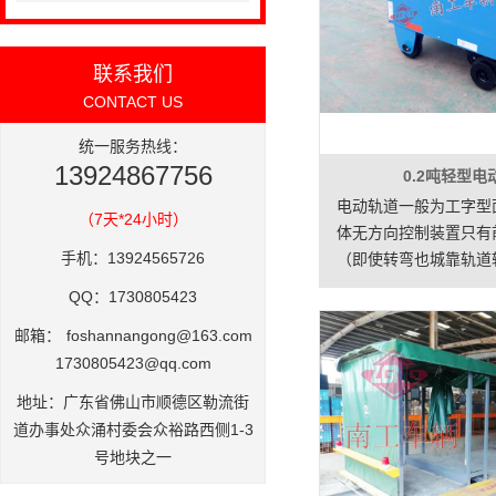
厂房内及厂房与厂房之
繁运载重物。
联系我们
CONTACT US
统一服务热线：
13924867756
0.2吨轻型电
电动轨道一般为工字型
（7天*24小时）
体无方向控制装置只有
手机：13924565726
（即使转弯也城靠轨道
辆具有结构简单、使用
QQ：1730805423
大、不怕脏不怕砸、维
邮箱：
foshannangong@163.com
命长等特点，因其方便
1730805423@qq.com
实用、易清理等诸多优点
于企业厂房内部及厂房
地址：广东省佛山市顺德区勒流街
离定点频繁运载重物。
道办事处众涌村委会众裕路西侧1-3
号地块之一