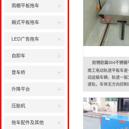
雨棚平板拖车
厢式平板拖车
LED广告拖车
自卸车
防锈防腐304不锈
南工电动轨道平板车是
登车桥
动运输车辆，轨道一般
道轨，车体无方向控制
升降平台
退方向(即使转弯也需要
其具有结构简单、使用
大、维护容易、使用寿
压胎机
类车辆已成为企业厂房
之间短距离定点频繁运
拖车配件及其他
输工具。应用场合:电