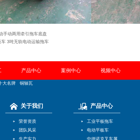
电动手动两用牵引拖车底盘
车 3吨无轨电动运输拖车
工
产品中心
案例中心
视频中心
十大名牌
铜轴瓦
关于我们
产品中心
荣誉资质
工业平板拖车
团队风采
电动平板车
生产实力
中德诺克叉车属