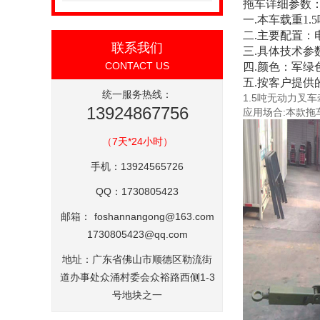
拖车详细参数
一.本车载重1.5
二.主要配置：
联系我们
三.具体技术参
CONTACT US
四.颜色：军绿
五.按客户提
统一服务热线：
1.5吨无动力叉
13924867756
应用场合:本款
（7天*24小时）
手机：13924565726
QQ：1730805423
邮箱：
foshannangong@163.com
1730805423@qq.com
地址：广东省佛山市顺德区勒流街
道办事处众涌村委会众裕路西侧1-3
号地块之一