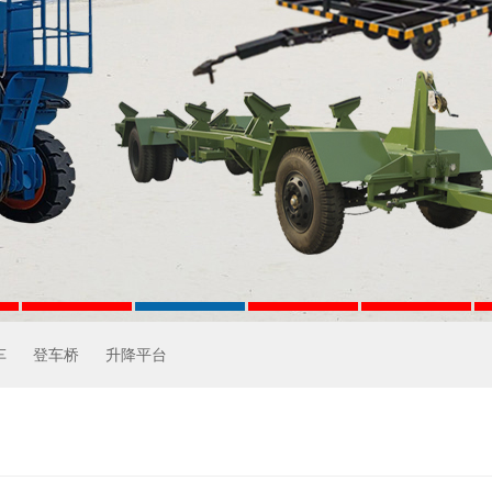
车
登车桥
升降平台