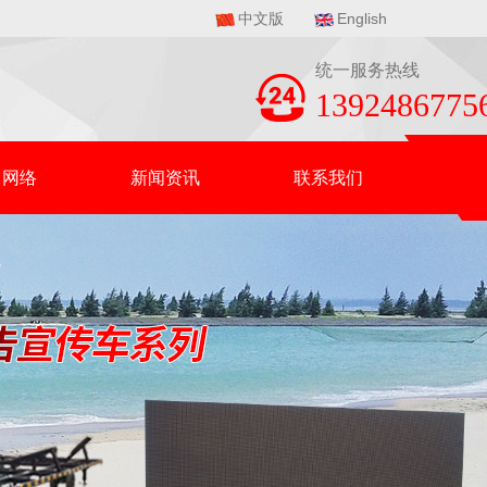
中文版
English
统一服务热线
1392486775
售网络
新闻资讯
联系我们