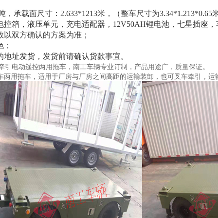
：
吨，承载面尺寸：2.633*1213米，（整车尺寸为3.34*1.213*0.6
电控箱，液压单元，充电适配器，12V50AH锂电池，七星插座，车
数以双方确认的方案为准；
色；
供的地址发货，发货前请确认货款事宜。
车牵引电动遥控两用拖车，南工车辆专业订制，产品用途广，质量保证。
拖车两用拖车，适用于厂房与厂房之间高距的运输装卸，也可叉车牵引，运