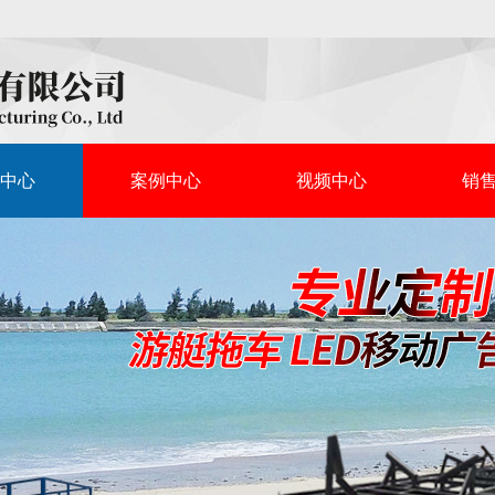
中心
案例中心
视频中心
销